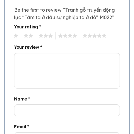
Be the first to review “Tranh gỗ truyền động
lực “Tâm ta ở đâu sự nghiệp ta ở đó” M022”
Your rating
*
1
2
3
4
5
Your review
*
Name
*
Email
*