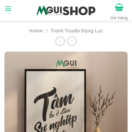
Chuyển
đến
nội
dung
Home
/
Tranh Truyền Động Lực