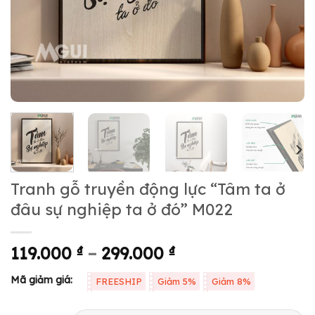
Tranh gỗ truyền động lực “Tâm ta ở
đâu sự nghiệp ta ở đó” M022
119.000
₫
–
299.000
₫
Mã giảm giá:
FREESHIP
Giảm 5%
Giảm 8%