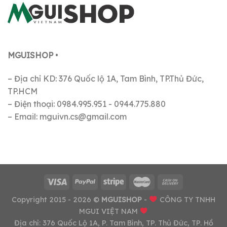
MGUISHOP
•
– Địa chỉ KD: 376 Quốc lộ 1A, Tam Bình, TP.Thủ Đức,
TP.HCM
– Điện thoại: 0984.995.951 - 0944.775.880
– Email: mguivn.cs@gmail.com
Copyright 2015 - 2026 ©
MGUISHOP
-
CÔNG TY TNHH
MGUI VIỆT NAM
Địa chỉ: 376 Quốc Lộ 1A, P. Tam Bình, TP. Thủ Đức, TP. Hồ