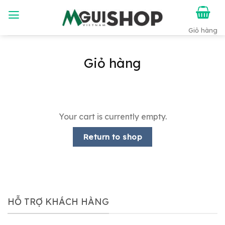
Chuyển
đến
nội
dung
Giỏ hàng
Your cart is currently empty.
Return to shop
HỖ TRỢ KHÁCH HÀNG