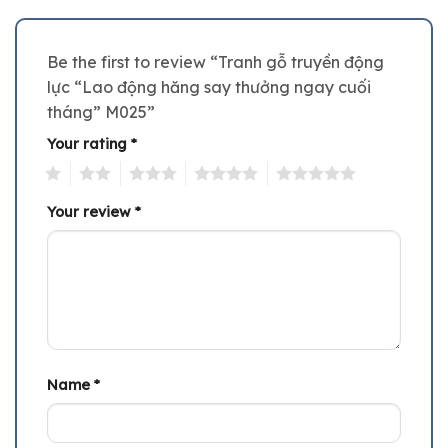
Be the first to review “Tranh gỗ truyền động
lực “Lao động hăng say thưởng ngay cuối
tháng” M025”
Your rating
*
1
2
3
4
5
Your review
*
Name
*