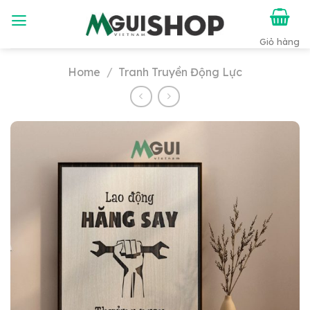
Chuyển
đến
nội
dung
Home
/
Tranh Truyền Động Lực