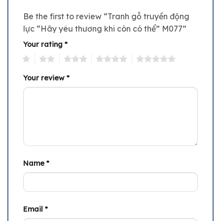
Be the first to review “Tranh gỗ truyền động
lực “Hãy yêu thương khi còn có thể” M077”
Your rating
*
1
2
3
4
5
Your review
*
Name
*
Email
*