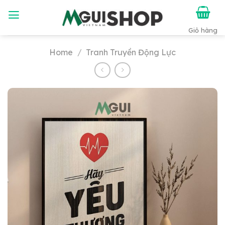
Chuyển
đến
nội
dung
Home
/
Tranh Truyền Động Lực