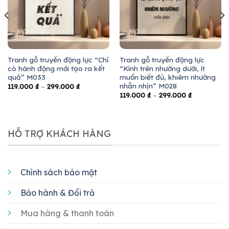
Tranh gỗ truyền động lực “Chỉ
Tranh gỗ truyền động lực
có hành động mới tạo ra kết
“Kính trên nhường dưới, ít
quả” M033
muốn biết đủ, khiêm nhường
nhẫn nhịn” M028
119.000
₫
–
299.000
₫
119.000
₫
–
299.000
₫
HỖ TRỢ KHÁCH HÀNG
Chính sách bảo mật
Bảo hành & Đổi trả
Mua hàng & thanh toán