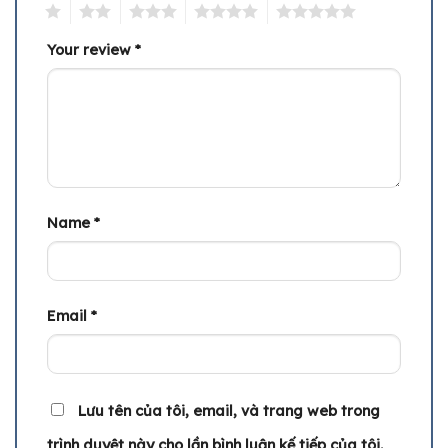
1
2
3
4
5
Your review
*
Name
*
Email
*
Lưu tên của tôi, email, và trang web trong
trình duyệt này cho lần bình luận kế tiếp của tôi.