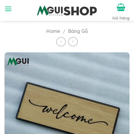
Chuyển
đến
nội
dung
Home
/
Bảng Gỗ