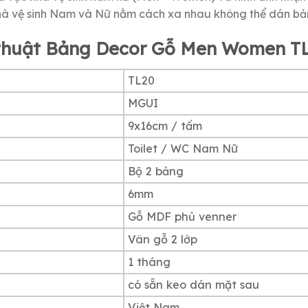
hà vệ sinh Nam và Nữ nằm cách xa nhau không thể dán bả
 thuật Bảng Decor Gỗ Men Women T
TL20
MGUI
9x16cm / tấm
Toilet / WC Nam Nữ
Bộ 2 bảng
6mm
Gỗ MDF phủ venner
Vân gỗ 2 lớp
1 tháng
có sẵn keo dán mặt sau
Việt Nam