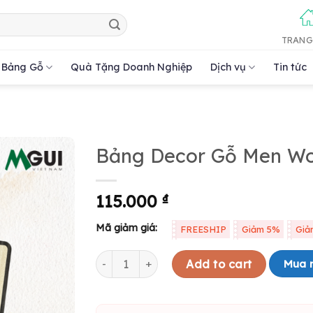
TRANG
Bảng Gỗ
Quà Tặng Doanh Nghiệp
Dịch vụ
Tin tức
Bảng Decor Gỗ Men Wom
115.000
₫
Mã giảm giá:
FREESHIP
Giảm 5%
Giả
Bảng Decor Gỗ Men Women trang trí toilet 
Mua 
Add to cart