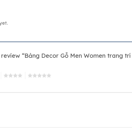
yet.
to review “Bảng Decor Gỗ Men Women trang trí 
4
5