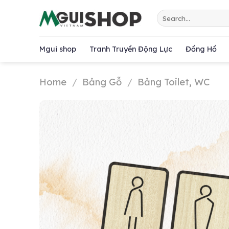
Chuyển
Search
đến
for:
nội
dung
Mgui shop
Tranh Truyền Động Lực
Đồng Hồ
Home
/
Bảng Gỗ
/
Bảng Toilet, WC