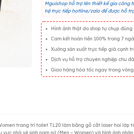
Mguishop hỗ trợ lên thiết kế gia công 
hệ trực tiếp hotline/zalo để được hỗ t
Hình ảnh thật do shop tự chụp đún
Cam kết hoàn tiền 100% trong 7 ngà
Xưởng sản xuất trực tiếp giá cạnh t
Dịch vụ hỗ trợ chuyên nghiệp chu đ
Giao hàng hỏa tốc ngay trong vòng
en trang trí toilet TL20 làm bằng gỗ cắt laser hai lớp tá
u vực nhà vệ sinh nam nữ (Men – Women) và hình ảnh nhận bi