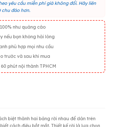
theo yêu cầu miễn phí giá không đổi. Hãy liên
rợ chu đáo hơn.
g 100% như quảng cáo
y nếu bạn không hài lòng
ranh phù hợp mọi nhu cầu
áo trước và sau khi mua
 60 phút nội thành TPHCM
ch biệt thành hai bảng rời nhau để dán trên
ết cách điệu bắt mắt. Thiết kế rời là lựa chọn