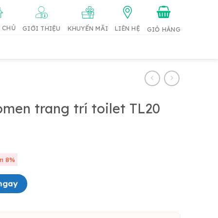
 CHỦ
GIỚI THIỆU
KHUYẾN MÃI
LIÊN HỆ
en trang trí toilet TL20
m 8%
TL20 quantity
ngay