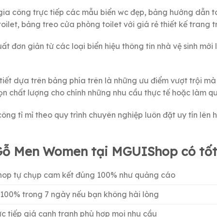
ia công trực tiếp các mẫu biển wc đẹp, bảng hướng dẫn to
 toilet, bảng treo cửa phòng toilet với giá rẻ thiết kế tran
t đơn giản từ các loại biển hiệu thông tin nhà vệ sinh mới
 tiết dựa trên bảng phía trên là những ưu điểm vượt trội 
ọn chất lượng cho chính những nhu cầu thực tế hoặc làm q
công tỉ mỉ theo quy trình chuyên nghiệp luôn đặt uy tín l
Gỗ Men Women tại MGUIShop có tốt
shop tự chụp cam kết đúng 100% như quảng cáo
 100% trong 7 ngày nếu bạn không hài lòng
c tiếp giá cạnh tranh phù hợp mọi nhu cầu