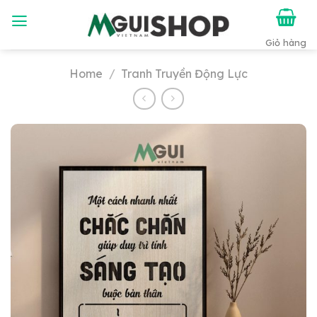
Chuyển
đến
nội
dung
Home
/
Tranh Truyền Động Lực