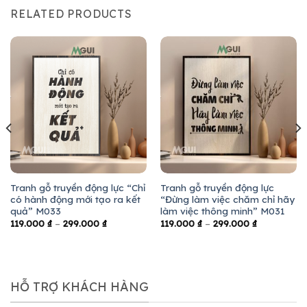
RELATED PRODUCTS
Tranh gỗ truyền động lực “Chỉ
Tranh gỗ truyền động lực
có hành động mới tạo ra kết
“Đừng làm việc chăm chỉ hãy
quả” M033
làm việc thông minh” M031
119.000
₫
–
299.000
₫
119.000
₫
–
299.000
₫
HỖ TRỢ KHÁCH HÀNG