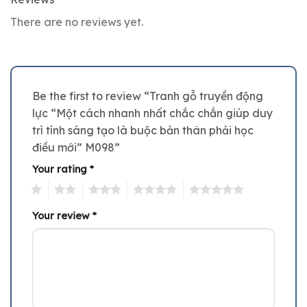
There are no reviews yet.
Be the first to review “Tranh gỗ truyền động
lực “Một cách nhanh nhất chắc chắn giúp duy
trì tính sáng tạo là buộc bản thân phải học
điều mới” M098”
Your rating
*
1
2
3
4
5
Your review
*