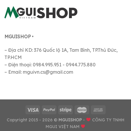
MGUISHOP
•
– Địa chỉ KD: 376 Quốc lộ 1A, Tam Bình, TP.Thủ Đức,
TP.HCM
– Điện thoại: 0984.995.951 - 0944.775.880
– Email: mguivn.cs@gmail.com
Copyright 2015 - 2026 ©
MGUISHOP
-
CÔNG TY TNHH
MGUI VIỆT NAM