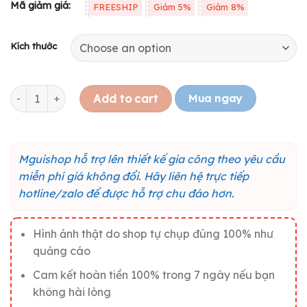
Mã giảm giá:
FREESHIP
Giảm 5%
Giảm 8%
Kích thước
Tranh gỗ truyền động lực "Một cách nhanh nhất chắc chắn giú
Mua ngay
Add to cart
Mguishop hỗ trợ lên thiết kế gia công theo yêu cầu
miễn phí giá không đổi. Hãy liên hệ trực tiếp
hotline/zalo để được hỗ trợ chu đáo hơn.
Hình ảnh thật do shop tự chụp đúng 100% như
quảng cáo
Cam kết hoàn tiền 100% trong 7 ngày nếu bạn
không hài lòng