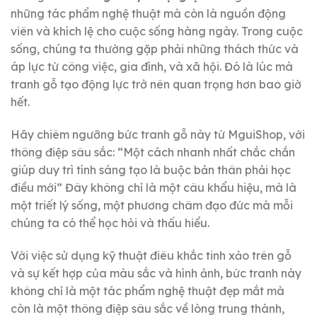
những tác phẩm nghệ thuật mà còn là nguồn động
viên và khích lệ cho cuộc sống hàng ngày. Trong cuộc
sống, chúng ta thường gặp phải những thách thức và
áp lực từ công việc, gia đình, và xã hội. Đó là lúc mà
tranh gỗ tạo động lực trở nên quan trọng hơn bao giờ
hết.
Hãy chiêm ngưỡng bức tranh gỗ này từ MguiShop, với
thông điệp sâu sắc: “Một cách nhanh nhất chắc chắn
giúp duy trì tính sáng tạo là buộc bản thân phải học
điều mới” Đây không chỉ là một câu khẩu hiệu, mà là
một triết lý sống, một phương châm đạo đức mà mỗi
chúng ta có thể học hỏi và thấu hiểu.
Với việc sử dụng kỹ thuật điêu khắc tinh xảo trên gỗ
và sự kết hợp của màu sắc và hình ảnh, bức tranh này
không chỉ là một tác phẩm nghệ thuật đẹp mắt mà
còn là một thông điệp sâu sắc về lòng trung thành,