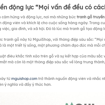
yền động lực “Mọi vấn đề đều có các
n cảm hứng và động lực, nơi mà những bức
tranh gỗ truyền
n động viên và khích lệ cho cuộc sống hàng ngày. Trong c
 việc, gia đình, và xã hội. Đó là lúc mà tranh gỗ tạo động 
tranh gỗ này từ MguiShop, với thông điệp sâu sắc: “Mọi v
 là một triết lý sống, một phương châm đạo đức mà mỗi chú
huật điêu khắc tinh xảo trên gỗ và sự kết hợp của màu sắc 
ắt mà còn là một thông điệp sâu sắc về lòng trung thành,
này từ
mguishop.com
trở thành nguồn động viên và nhắc nh
ên ý nghĩa và đầy ý thức hơn.