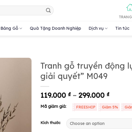
TRANG
Bảng Gỗ
Quà Tặng Doanh Nghiệp
Dịch vụ
Tin tức
Tranh gỗ truyền động l
giải quyết” M049
119.000
₫
–
299.000
₫
Mã giảm giá:
FREESHIP
Giảm 5%
Giả
Kích thước