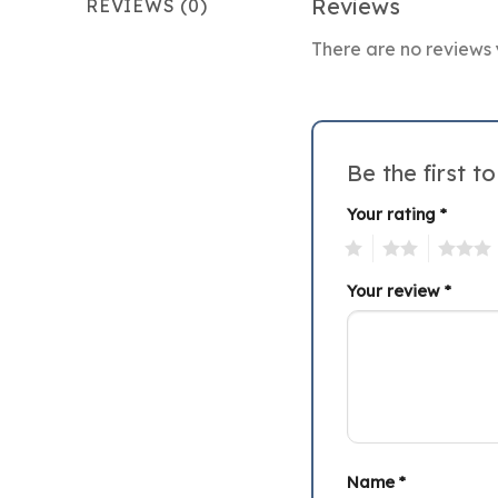
Reviews
REVIEWS (0)
There are no reviews 
Be the first 
Your rating
*
1
2
3
Your review
*
Name
*