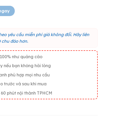
ó cách giải quyết" M049 quantity
ngay
theo yêu cầu miễn phí giá không đổi. Hãy liên
rợ chu đáo hơn.
g 100% như quảng cáo
y nếu bạn không hài lòng
ranh phù hợp mọi nhu cầu
áo trước và sau khi mua
 60 phút nội thành TPHCM