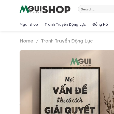
Chuyển
Search
đến
for:
nội
dung
Mgui shop
Tranh Truyền Động Lực
Đồng Hồ
Home
/
Tranh Truyền Động Lực