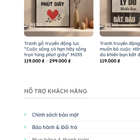
ực
Tranh gỗ truyền động lực
Tranh truyền động
g có kim
“Cuộc sống có hạn hãy sống
muốn bỏ cuộc. Hãy
trọn từng phút giây” M035
do khiến bạn bắt 
119.000
₫
–
299.000
₫
119.000
₫
HỖ TRỢ KHÁCH HÀNG
Chính sách bảo mật
Bảo hành & Đổi trả
Mua hàng & thanh toán