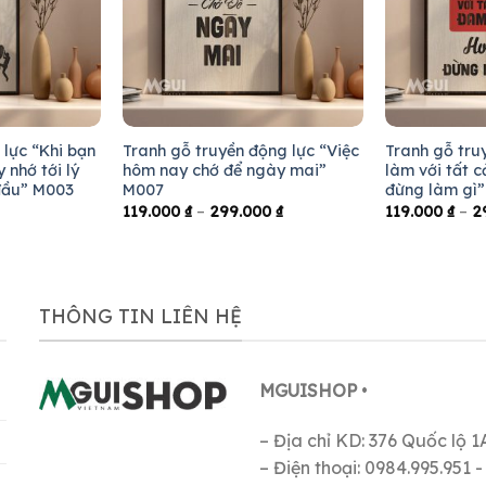
 lực “Khi bạn
Tranh gỗ truyền động lực “Việc
Tranh gỗ tru
 nhớ tới lý
hôm nay chớ để ngày mai”
làm với tất 
đầu” M003
M007
đừng làm gì
119.000
₫
–
299.000
₫
119.000
₫
–
2
THÔNG TIN LIÊN HỆ
MGUISHOP
•
– Địa chỉ KD: 376 Quốc lộ 
– Điện thoại: 0984.995.951 