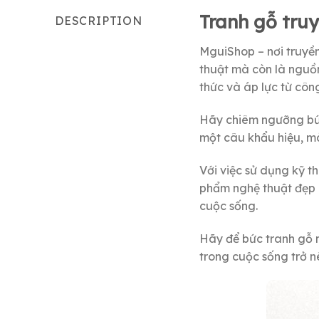
Tranh gỗ tru
DESCRIPTION
MguiShop – nơi truyề
thuật mà còn là nguồ
thức và áp lực từ công
Hãy chiêm ngưỡng bức 
một câu khẩu hiệu, mà
Với việc sử dụng kỹ t
phẩm nghệ thuật đẹp m
cuộc sống.
Hãy để bức tranh gỗ 
trong cuộc sống trở n