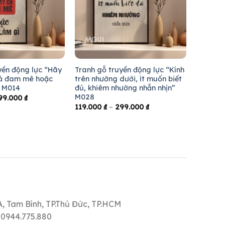
yền động lực “Hãy
Tranh gỗ truyền động lực “Kính
cả đam mê hoặc
trên nhường dưới, ít muốn biết
” M014
đủ, khiêm nhường nhẫn nhịn”
M028
99.000
₫
119.000
₫
–
299.000
₫
1A, Tam Bình, TP.Thủ Đức, TP.HCM
- 0944.775.880