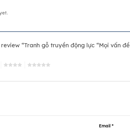
yet.
to review “Tranh gỗ truyền động lực “Mọi vấn 
4
5
Email
*